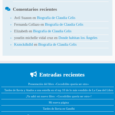
Comentarios recientes
Avil Suason
en
Biografía de Claudia Celis
Fernanda Collazo
en
Biografía de Claudia Celis
Elizabeth
en
Biografía de Claudia Celis
yoselin michelle vidal cruz
en
Donde habitan los Ángeles
Kxmckdkdld
en
Biografía de Claudia Celis
Entradas recientes
Presentación del libro «Cocodrilito quería ser otro»
Tardes de lluvia y Atados a una estrella en el top 10 de lo más vendido de La Casa del Libro
¡Ya salió mi nuevo libro: «Cocodrilito quería ser otro»!
Mi nueva página
Tardes de lluvia en Gandhi