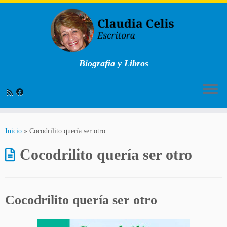
Biografía y Libros
Saltar
al
Inicio
»
Cocodrilito quería ser otro
contenido
Cocodrilito quería ser otro
Cocodrilito quería ser otro