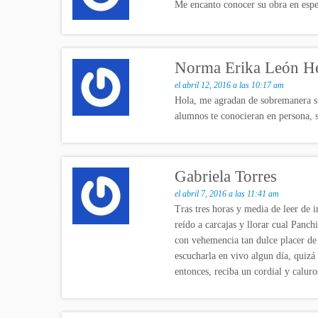
Me encanto conocer su obra en espec
Norma Erika León H
el abril 12, 2016 a las 10:17 am
Hola, me agradan de sobremanera su
alumnos te conocieran en persona, s
Gabriela Torres
el abril 7, 2016 a las 11:41 am
Tras tres horas y media de leer de 
reído a carcajas y llorar cual Panch
con vehemencia tan dulce placer de 
escucharla en vivo algun día, quizá
entonces, reciba un cordial y caluro