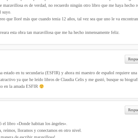
e maravillosa es de verdad, no recuerdo ningún otro libro que me haya hecho re
l suyo.
reo que lloré más que cuando tenia 12 años, tal vez sea que uno le va encontra
reara esta obra tan maravillosa que me ha hecho inmensamente feliz.
Respu
ha estado en tu secundaria (ESFIR) y ahora mi maestro de español requiere una
 atractivo ya que he leído libros de Claudia Celis y me gustó, busque su biogra
udio en la amada ESFIR
Respu
 el libro «Donde habitan los ángeles».
, reímos, lloramos y conectamos en otro nivel.
 manera de escribir maravillosa!