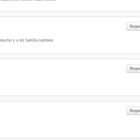
Respu
r mucho y a mi familia tambien
Respu
Respu