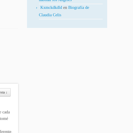
Kxmckdkdld
en
Biografía de
Claudia Celis
esta
↓
e cada
 tomé
ferente.