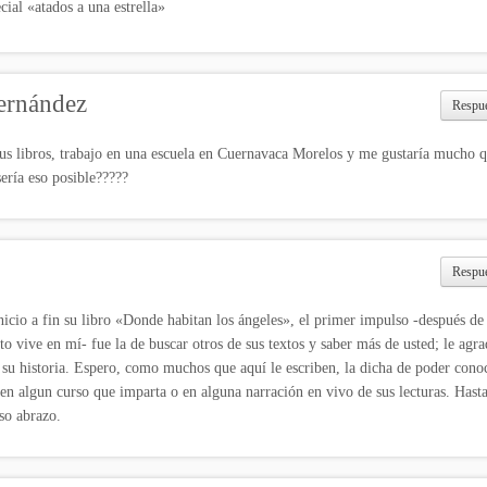
ial «atados a una estrella»
ernández
Respu
s libros, trabajo en una escuela en Cuernavaca Morelos y me gustaría mucho q
ería eso posible?????
Respu
inicio a fin su libro «Donde habitan los ángeles», el primer impulso -después de
ito vive en mí- fue la de buscar otros de sus textos y saber más de usted; le agr
su historia. Espero, como muchos que aquí le escriben, la dicha de poder cono
 en algun curso que imparta o en alguna narración en vivo de sus lecturas. Hast
so abrazo.