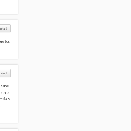
esta
↓
ue los
esta
↓
 haber
adezco
cerla y
a