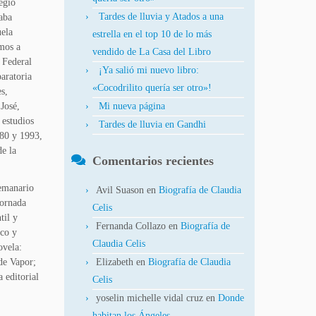
legio
Tardes de lluvia y Atados a una
maba
uela
estrella en el top 10 de lo más
amos a
vendido de La Casa del Libro
 Federal
¡Ya salió mi nuevo libro:
aratoria
«Cocodrilito quería ser otro»!
s,
José,
Mi nueva página
 estudios
Tardes de lluvia en Gandhi
980 y 1993,
de la
Comentarios recientes
Semanario
Avil Suason
en
Biografía de Claudia
Jornada
Celis
til y
Fernanda Collazo
en
Biografía de
ico y
Claudia Celis
ovela:
de Vapor;
Elizabeth
en
Biografía de Claudia
 editorial
Celis
yoselin michelle vidal cruz
en
Donde
habitan los Ángeles