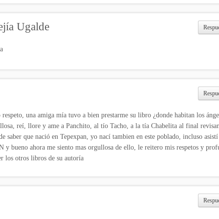
jía Ugalde
Respu
a
Respu
 respeto, una amiga mía tuvo a bien prestarme su libro ¿donde habitan los ánge
osa, reí, llore y ame a Panchito, al tío Tacho, a la tía Chabelita al final revisa
 de saber que nació en Tepexpan, yo nací tambien en este poblado, incluso asistí
y bueno ahora me siento mas orgullosa de ello, le reitero mis respetos y pro
 los otros libros de su autoría
Respu