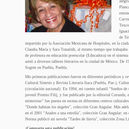
alegrí
Planc
enton
Carvi
Texco
Ignac
de Te
impartido por la Asociación Mexicana de Hospitales, en la ciud
Claudia María y Sara Tonatiúh, al mismo tiempo que trabajaba e
de profesora en educación preescolar (Educadora) en el sistema
asistí a diversos talleres literarios en la ciudad de México. De 
Sogem en Puebla, Puebla.
Mis primeras publicaciones fueron en diferentes periódicos y r
Cultural Síntesis y Revista Literaria Itaca (Puebla, Pue.), Cult
(circulación nacional). En 1994, mi cuento infantil “Sueños de
juvenil Premio Filij, y fue publicado por la editorial Corunda,
misterioso” fue puesta en escena en diferentes centros cultural
“Donde habitan los ángeles”, colección Gran Angular. Más adel
en el 2001 “Atados a una estrella”, colección Gran Angular; en 
Norma publicó mi novela “Tardes de lluvia”, colección Zona Li
¡Comparte esta publicación!