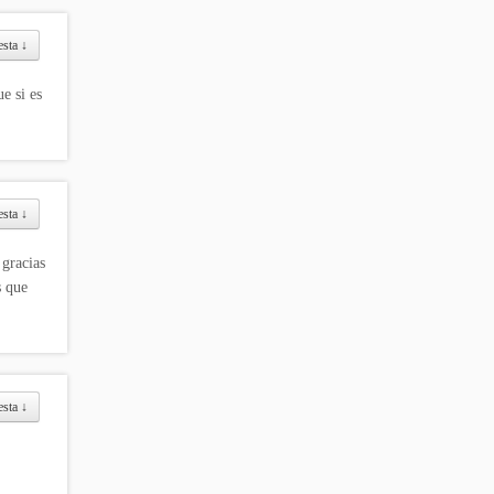
esta
↓
e si es
esta
↓
gracias
s que
esta
↓