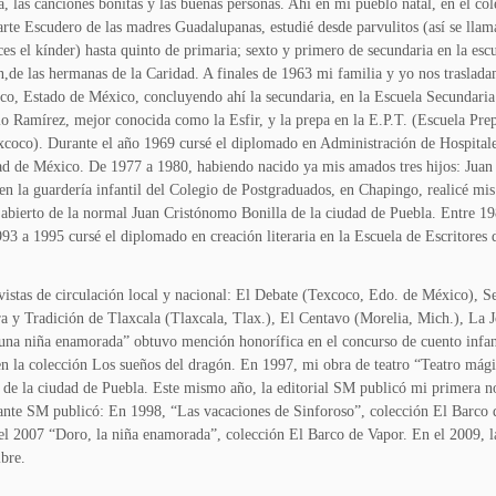
a, las canciones bonitas y las buenas personas. Ahí en mi pueblo natal, en el co
arte Escudero de las madres Guadalupanas, estudié desde parvulitos (así se lla
ces el kínder) hasta quinto de primaria; sexto y primero de secundaria en la esc
n,de las hermanas de la Caridad. A finales de 1963 mi familia y yo nos traslad
co, Estado de México, concluyendo ahí la secundaria, en la Escuela Secundaria
io Ramírez, mejor conocida como la Esfir, y la prepa en la E.P.T. (Escuela Prep
xcoco). Durante el año 1969 cursé el diplomado en Administración de Hospitale
ad de México. De 1977 a 1980, habiendo nacido ya mis amados tres hijos: Juan 
n la guardería infantil del Colegio de Postgraduados, en Chapingo, realicé mis
 abierto de la normal Juan Cristónomo Bonilla de la ciudad de Puebla. Entre 1
1993 a 1995 cursé el diplomado en creación literaria en la Escuela de Escritores 
evistas de circulación local y nacional: El Debate (Texcoco, Edo. de México), 
ura y Tradición de Tlaxcala (Tlaxcala, Tlax.), El Centavo (Morelia, Mich.), La 
 una niña enamorada” obtuvo mención honorífica en el concurso de cuento infan
 en la colección Los sueños del dragón. En 1997, mi obra de teatro “Teatro mág
es de la ciudad de Puebla. Este mismo año, la editorial SM publicó mi primera n
ante SM publicó: En 1998, “Las vacaciones de Sinforoso”, colección El Barco 
el 2007 “Doro, la niña enamorada”, colección El Barco de Vapor. En el 2009, la
bre.