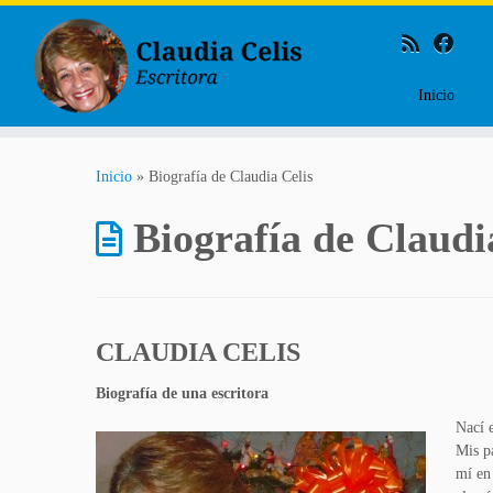
Inicio
Saltar
al
Inicio
»
Biografía de Claudia Celis
contenido
Biografía de Claudi
CLAUDIA CELIS
Biografía de una escritora
Nací 
Mis p
mí en 