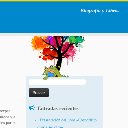
Biografía y Libros
Buscar:
Entradas recientes
pexpan.
rmanos y a
Presentación del libro «Cocodrilito
sto por la
quería ser otro»