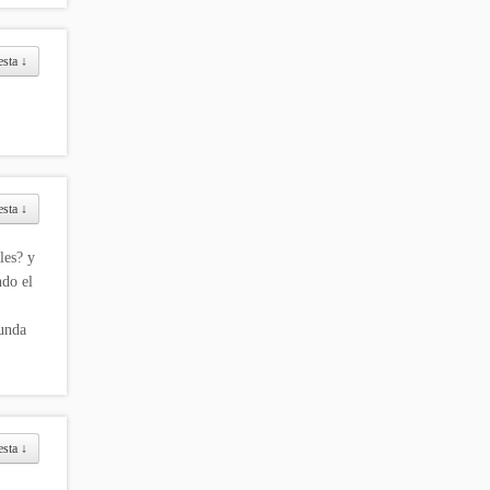
esta
↓
esta
↓
les? y
ndo el
funda
esta
↓