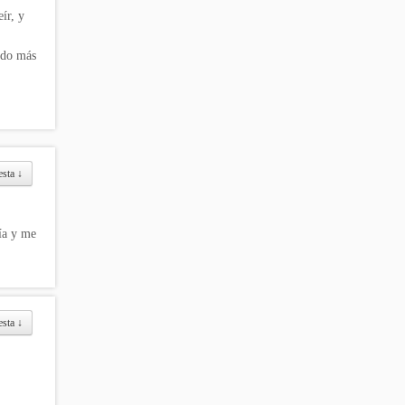
ír, y
ndo más
esta
↓
fía y me
esta
↓