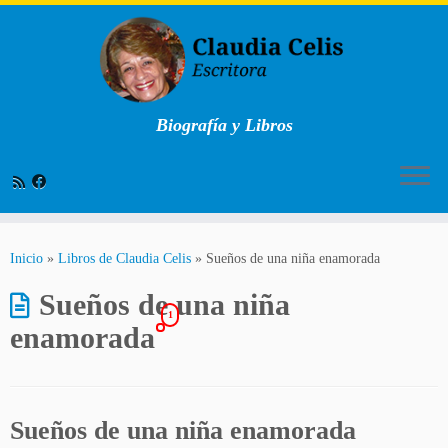
Biografía y Libros
Saltar
al
Inicio
»
Libros de Claudia Celis
»
Sueños de una niña enamorada
contenido
Sueños de una niña
1
enamorada
Sueños de una niña enamorada